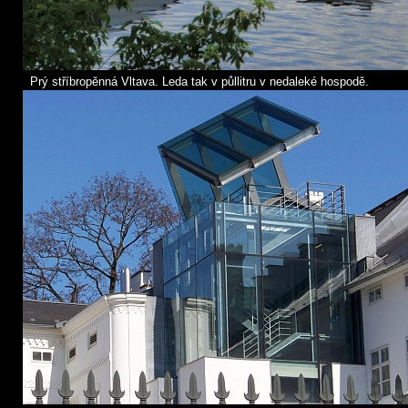
Prý stříbropěnná Vltava. Leda tak v půllitru v nedaleké hospodě.