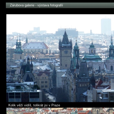
Zárubova galerie - výstava fotografií
Kolik věží vidíš, tolikrát jsi v Praze