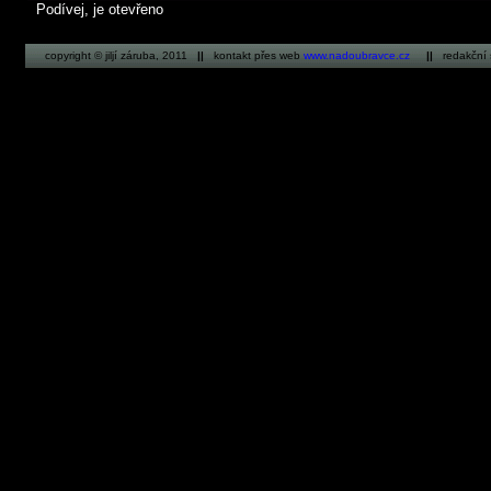
Podívej, je otevřeno
copyright © jiljí záruba, 2011
||
kontakt přes web
www.nadoubravce.cz
||
redakční