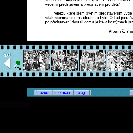
úvod
informace
blog