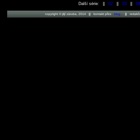
Další série: ||
02
||
03
||
0
copyright © jiljí záruba, 2014
||
kontakt přes
blog
||
redakč