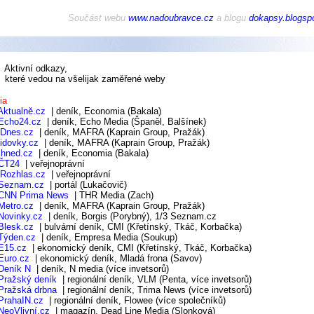
Součást webu
www.nadoubravce.cz
a blogu
dokapsy.blogsp
ivní odkazy,
ré vedou na všelijak zaměřené weby
ia
Aktualně.cz
| deník, Economia (Bakala)
Echo24.cz
| deník, Echo Media (Španěl, Balšínek)
iDnes.cz
| deník, MAFRA (Kaprain Group, Pražák)
lidovky.cz
| deník, MAFRA (Kaprain Group, Pražák)
Ihned.cz
| deník, Economia (Bakala)
ČT24
| veřejnoprávní
iRozhlas.cz
| veřejnoprávní
Seznam.cz
| portál (Lukačovič)
CNN Prima News
| THR Media (Zach)
Metro.cz
| deník, MAFRA (Kaprain Group, Pražák)
Novinky.cz
| deník, Borgis (Porybný), 1/3 Seznam.cz
Blesk.cz
| bulvární deník, CMI (Křetínský, Tkáč, Korbačka)
Týden.cz
| deník, Empresa Media (Soukup)
E15.cz
| ekonomický deník, CMI (Křetínský, Tkáč, Korbačka)
Euro.cz
| ekonomický deník, Mladá frona (Savov)
Deník N
| deník, N media (více invetsorů)
Pražský deník
| regionální deník, VLM (Penta, více invetsorů)
Pražská drbna
| regionální deník, Trima News (více invetsorů)
PrahaIN.cz
| regionální deník, Flowee (více společníků)
NeoVlivní.cz
| magazín, Dead Line Media (Slonková)