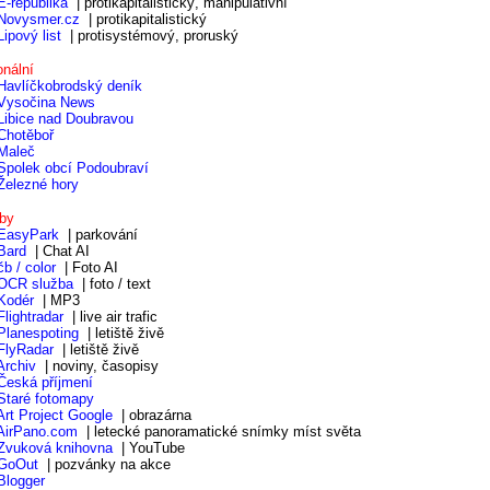
E-republika
| protikapitalistický, manipulativní
Novysmer.cz
| protikapitalistický
Lipový list
| protisystémový, proruský
onální
Havlíčkobrodský deník
Vysočina News
Libice nad Doubravou
Chotěboř
Maleč
Spolek obcí Podoubraví
Železné hory
žby
EasyPark
| parkování
Bard
| Chat AI
čb / color
| Foto AI
OCR služba
| foto / text
Kodér
| MP3
Flightradar
| live air trafic
Planespoting
| letiště živě
FlyRadar
| letiště živě
Archiv
| noviny, časopisy
Česká příjmení
Staré fotomapy
Art Project Google
| obrazárna
AirPano.com
| letecké panoramatické snímky míst světa
Zvuková knihovna
| YouTube
GoOut
| pozvánky na akce
Blogger