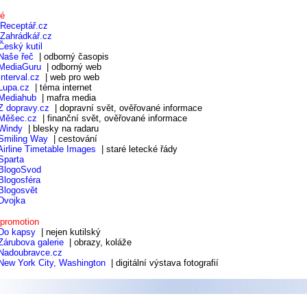
né
iReceptář.cz
iZahrádkář.cz
Český kutil
Naše řeč
| odborný časopis
MediaGuru
| odborný web
Interval.cz
| web pro web
Lupa.cz
| téma internet
Mediahub
| mafra media
Z dopravy.cz
| dopravní svět, ověřované informace
Měšec.cz
| finanční svět, ověřované informace
Windy
| blesky na radaru
Smiling Way
| cestování
Airline Timetable Images
| staré letecké řády
Sparta
BlogoSvod
Blogosféra
Blogosvět
Dvojka
 promotion
Do kapsy
| nejen kutilský
Zárubova galerie
| obrazy, koláže
Nadoubravce.cz
New York City, Washington
| digitální výstava fotografií