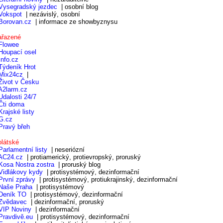
Vysegradský jezdec
| osobní blog
Vokspot
| nezávislý, osobní
Borovan.cz
| informace ze showbyznysu
ařazené
Flowee
Houpací osel
Info.cz
Týdeník Hrot
Mix24cz
|
Život v Česku
A2larm.cz
Udalosti 24/7
Čti doma
Krajské listy
G.cz
Pravý břeh
olátské
Parlamentní listy
| neseriózní
AC24.cz
| protiamerický, protievropský, proruský
Kosa Nostra zostra
| proruský blog
Vidlákovy kydy
| protisystémový, dezinformační
První zprávy
| protisystémový, protiukrajinský, dezinformační
Naše Praha
| protisystémový
Deník TO
| protisystémový, dezinformační
Zvědavec
| dezinformační, proruský
VIP Noviny
| dezinformační
Pravdivě.eu
| protisystémový, dezinformační