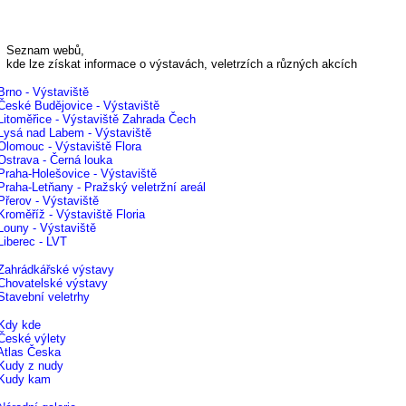
znam webů,
 lze získat informace o výstavách, veletrzích a různých akcích
Brno - Výstaviště
České Budějovice - Výstaviště
Litoměřice - Výstaviště Zahrada Čech
Lysá nad Labem - Výstaviště
Olomouc - Výstaviště Flora
Ostrava - Černá louka
Praha-Holešovice - Výstaviště
Praha-Letňany - Pražský veletržní areál
Přerov - Výstaviště
Kroměříž - Výstaviště Floria
Louny - Výstaviště
Liberec - LVT
Zahrádkářské výstavy
Chovatelské výstavy
Stavební veletrhy
Kdy kde
České výlety
Atlas Česka
Kudy z nudy
Kudy kam