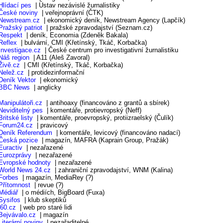
Hlídací pes
| Ústav nezávislé žurnalistiky
České noviny
| veřejnoprávní (ČTK)
Newstream.cz
| ekonomický deník, Newstream Agency (Lapčík)
Pražský patriot
| pražské zpravodajství (Seznam.cz)
Respekt
| deník, Economia (Zdeněk Bakala)
Reflex
| bulvární, CMI (Křetínský, Tkáč, Korbačka)
Investigace.cz
| České centrum pro investigativní žurnalistiku
Náš region
| A11 (Aleš Zavoral)
Živě.cz
| CMI (Křetínský, Tkáč, Korbačka)
Nelež.cz
| protidezinformační
Deník Vektor
| ekonomický
BBC News
| anglicky
Manipulátoři.cz
| antihoaxy (financováno z grantů a sbírek)
Neviditelný pes
| komentáře, protievropský (Neff)
Britské listy
| komentáře, proevropský, protiizraelský (Čulík)
Forum24.cz
| pravicový
Deník Referendum
| komentáře, levicový (financováno nadací)
Česká pozice
| magazín, MAFRA (Kaprain Group, Pražák)
Euractiv
| nezařazené
Eurozprávy
| nezařazené
Evropské hodnoty
| nezařazené
World News 24.cz
| zahraniční zpravodajství, WNM (Kalina)
Forbes
| magazín, MediaRey (?)
Přítomnost
| revue (?)
Médiář
| o médiích, BigBoard (Fuxa)
Sysifos
| klub skeptiků
i60.cz
| web pro staré lidi
Bejvávalo.cz
| magazín
Literární noviny
| nezařaditelné