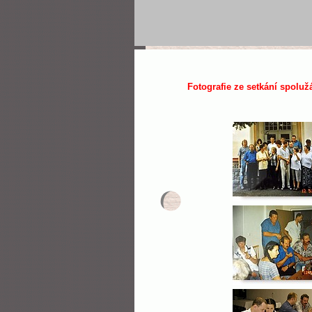
Fotografie ze setkání spolužá