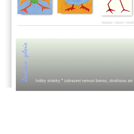
fantazie
|
siluety
|
doub