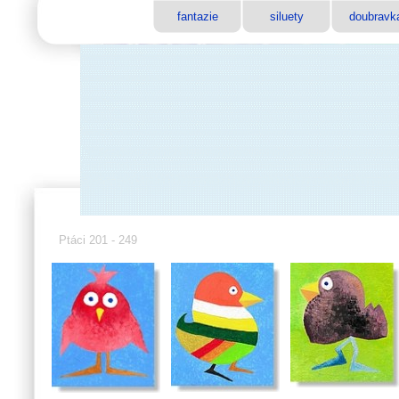
fantazie
siluety
doubravk
Ptáci 201 - 249