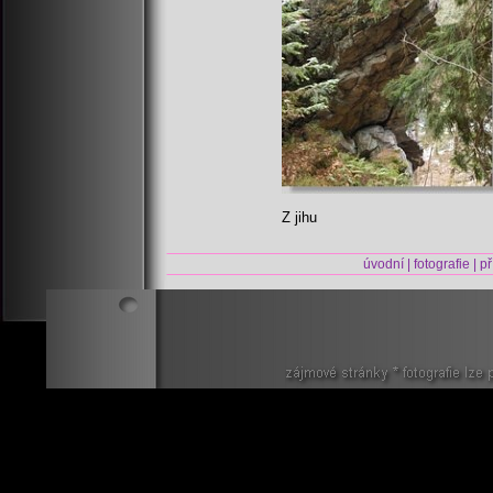
Z jihu
úvodní
|
fotografie
|
př