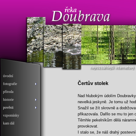
úvodní
Čertův stolek
fotografie
příroda
Nad hlubokým údolím Doubravky se
historie
nevelká jeskyně. Je tomu už hod
pověsti
Snažil se žít skrovně a dodržova
přikazovala. Dařilo se mu to jen d
vzpomínky
Těmhle pekelníkům dělá náramn
kam dál
provokovat.
I stalo se, že náš drahý postevní