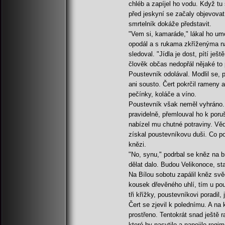
chléb a zapíjel ho vodu. Když tu
před jeskyní se začaly objevovat 
smrtelník dokáže představit.
"Vem si, kamaráde," lákal ho umo
opodál a s rukama zkříženýma n
sledoval. "Jídla je dost, pítí ješt
člověk občas nedopřál nějaké to
Poustevník odolával. Modlil se, p
ani sousto. Čert pokrčil rameny 
pečínky, koláče a víno.
Poustevník však neměl vyhráno.
pravidelně, přemlouval ho k por
nabízel mu chutné potraviny. Věd
získal poustevníkovu duši. Co p
knězi.
"No, synu," podrbal se kněz na b
dělat dalo. Budou Velikonoce, st
Na Bílou sobotu zapálil kněz svě
kousek dřevěného uhlí, tím u pou
tři křížky, poustevníkovi poradil
Čert se zjevil k polednímu. A n
prostřeno. Tentokrát snad ještě r
které by nasytilo a napojilo regi