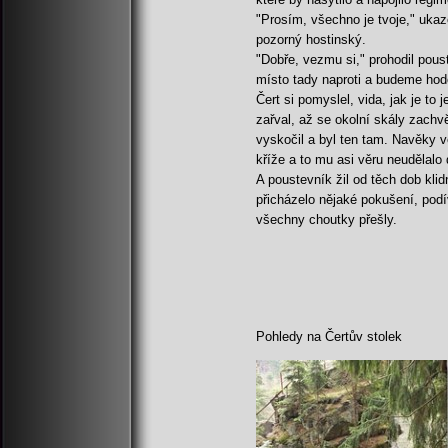
"Prosím, všechno je tvoje," ukaz
pozorný hostinský.
"Dobře, vezmu si," prohodil pous
místo tady naproti a budeme hod
Čert si pomyslel, vida, jak je to 
zařval, až se okolní skály zachv
vyskočil a byl ten tam. Navěky vě
kříže a to mu asi věru neudělalo 
A poustevník žil od těch dob kli
přicházelo nějaké pokušení, podí
všechny choutky přešly.
Pohledy na Čertův stolek