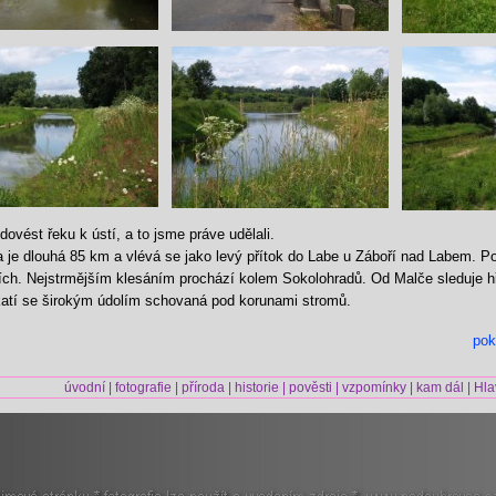
dovést řeku k ústí, a to jsme práve udělali.
 je dlouhá 85 km a vlévá se jako levý přítok do Labe u Záboří nad Labem. 
ích. Nejstrmějším klesáním prochází kolem Sokolohradů. Od Malče sleduje 
ikatí se širokým údolím schovaná pod korunami stromů.
pok
úvodní
|
fotografie
|
příroda
|
historie
|
pověsti
|
vzpomínky
|
kam dál
|
Hla