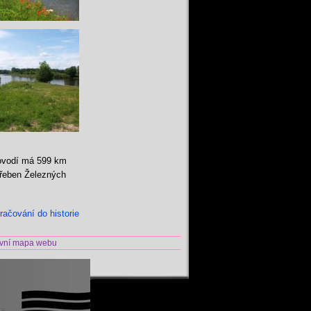
Povodí má 599 km
hřeben Železných
račování do historie
vní mapa webu