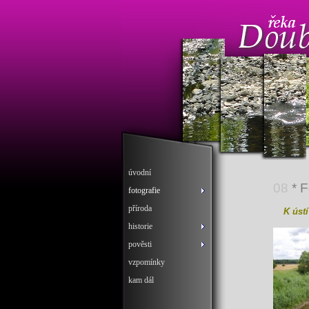
úvodní
08
* 
fotografie
příroda
K ústí
historie
pověsti
vzpomínky
kam dál