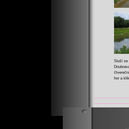
Sluší se 
Doubrava
čtverečn
hor a kl