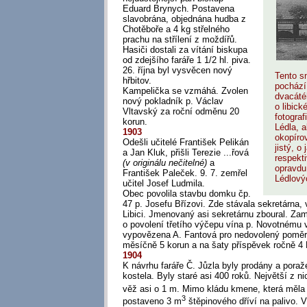
Eduard Brynych. Postavena
slavobrána, objednána hudba z
Chotěboře a 4 kg střelného
prachu na střílení z moždířů.
Hasiči dostali za vítání biskupa
od zdejšího faráře 1 1/2 hl. piva.
26. října byl vysvěcen nový
Tento s
hřbitov.
pochází
Kampelička se vzmáhá. Zvolen
dvacátéh
nový pokladník p. Václav
o libick
Vltavský za roční odměnu 20
fotograf
korun.
Lédla, a
1903
okopírov
Odešli učitelé František Pelikán
jistý, o
a Jan Kluk, přišli Terezie ...řová
respekti
(v originálu nečitelné)
a
opravdu
František Paleček. 9. 7. zemřel
Lédlový
učitel Josef Ludmila.
Obec povolila stavbu domku čp.
47 p. Josefu Břízovi. Zde stávala sekretárna, 
Libici. Jmenovaný asi sekretárnu zboural. Zam
o povolení třetího výčepu vína p. Novotnému v
vypovězena A. Fantová pro nedovolený poměr.
měsíčně 5 korun a na šaty příspěvek ročně 4 
1904
K návrhu faráře Č. Jůzla byly prodány a poraž
kostela. Byly staré asi 400 roků. Největší z n
věž asi o 1 m. Mimo kládu kmene, která měla
3
postaveno 3 m
štěpinového dříví na palivo. V