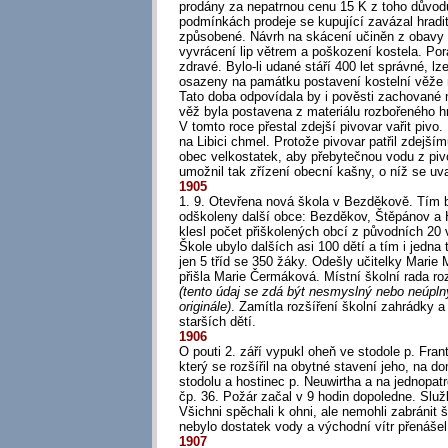
prodány za nepatrnou cenu 15 K z toho důvodu
podmínkách prodeje se kupující zavázal hradi
způsobené. Návrh na skácení učiněn z obavy
vyvrácení lip větrem a poškození kostela. Por
zdravé. Bylo-li udané stáří 400 let správné, lz
osazeny na památku postavení kostelní věže 
Tato doba odpovídala by i pověsti zachované m
věž byla postavena z materiálu rozbořeného h
V tomto roce přestal zdejší pivovar vařit pivo.
na Libici chmel. Protože pivovar patřil zdejší
obec velkostatek, aby přebytečnou vodu z pivo
umožnil tak zřízení obecní kašny, o níž se uv
1905
1. 9. Otevřena nová škola v Bezděkově. Tím b
odškoleny další obce: Bezděkov, Štěpánov a 
klesl počet přiškolených obcí z původních 20 
Škole ubylo dalších asi 100 dětí a tím i jedna 
jen 5 tříd se 350 žáky. Odešly učitelky Marie
přišla Marie Čermáková. Místní školní rada ro
(tento údaj se zdá být nesmyslný nebo neúplný
originále)
. Zamítla rozšíření školní zahrádky a
starších dětí.
1906
O pouti 2. září vypukl oheň ve stodole p. Fran
který se rozšířil na obytné stavení jeho, na 
stodolu a hostinec p. Neuwirtha a na jednopat
čp. 36. Požár začal v 9 hodin dopoledne. Služ
Všichni spěchali k ohni, ale nemohli zabránit š
nebylo dostatek vody a východní vítr přenášel
1907