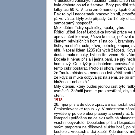
V důsledku válečných událostí zhoršila se i š
byla drahota obuvi a šatstva. Boty pro děti st
látky asi 60 K. V tuhé zimě nemohly špatně ob
Pak to byl i nedostatek pracovních sil, protože
již ve válce. Byly zde případy, že 12 letý chla
samostatný hospodář.
Mezi dětmi řádily spalničky, spála, tyfus.
Řídící učitel Josef Lebduška kromě práce ve š
aprovisační komise, žňové komise, pečoval o u
členem rekvisičních komisí na obilí, brambor
lístky na chléb, cukr, kávu, petrolej, krupici, s
uhlí. Napsal lidem 1235 různých žádostí. Když
dostali málo mouky, byl on tím vinen. Se vší
Docela k němu přišla i jedna paní, že prý nec
homolový. On když je jednatelem aprovisační 
tento cukr postarat. Proto si shora jmenovaný
že "muka očistcova nemohou být větší proti
že když si muka odbývá již na zemi, že po smr
blaženost nebeská."
Milý čtenáři, který budeš jednou číst tyto řádky
usměješ. Zařadil jsem je pro zpestření, abys d
čtení.
1918
28. října přišla do obce zpráva o samostatnost
Československé republiky. V radostném zápalu
vyvěšeny po celé obci prapory a svinuty až 5. 
listopadu pořádána na oslavu veřejná slavnost,
všichni obyvatelé. Dopoledne přišla Hospodář
svým praporem na děkovné služby boží, po ni
kostele z vroucích srdcí zapěli Kde domov mů