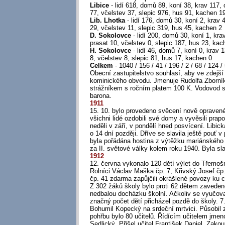
Libice
- lidí 618, domů 89, koní 38, krav 117, 
77, včelstev 37, slepic 976, hus 91, kachen 1
Lib. Lhotka
- lidí 176, domů 30, koní 2, krav 4
29, včelstev 11, slepic 319, hus 45, kachen 2
D. Sokolovce
- lidí 200, domů 30, koní 1, kra
prasat 10, včelstev 0, slepic 187, hus 23, kac
H. Sokolovce
- lidí 46, domů 7, koní 0, krav 1
8, včelstev 8, slepic 81, hus 17, kachen 0
Celkem
- 1040 / 156 / 41 / 196 / 2 / 68 / 124 /
Obecní zastupitelstvo souhlasí, aby ve zdejší 
kominického obvodu. Jmenuje Rudolfa Zborník
strážníkem s ročním platem 100 K. Vodovod se
barona.
1911
15. 10. bylo provedeno svěcení nově opravené
všichni lidé ozdobili své domy a vyvěsili prapo
neděli v září, v pondělí hned posvícení. Libic
o 14 dní později. Dříve se slavila ještě pouť v 
byla pořádána hostina z výtěžku mariánského 
za II. světové války kolem roku 1940. Byla sla
1912
12. června vykonalo 120 dětí výlet do Třemošn
Rolníci Václav Maška čp. 7, Křivský Josef čp.
čp. 41 zdarma zapůjčili okrášlené povozy ku 
Z 302 žáků školy bylo proti 62 dětem zavedeno
nedbalou docházku školní. Ačkoliv se vyučova
značný počet dětí přicházel pozdě do školy. 7. 
Bohumil Kopecký na srdeční mrtvici. Působil 
pohřbu bylo 80 učitelů. Řídícím učitelem jmen
Sedlický. Přišel učitel František Daniel. Zakou