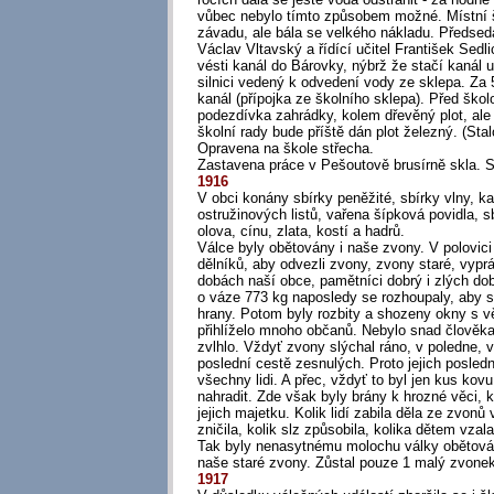
vůbec nebylo tímto způsobem možné. Místní š
závadu, ale bála se velkého nákladu. Předseda
Václav Vltavský a řídící učitel František Sedlic
vésti kanál do Bárovky, nýbrž že stačí kanál u
silnici vedený k odvedení vody ze sklepa. Za 
kanál (přípojka ze školního sklepa). Před ško
podezdívka zahrádky, kolem dřevěný plot, ale 
školní rady bude příště dán plot železný. (Stal
Opravena na škole střecha.
Zastavena práce v Pešoutově brusírně skla. Sk
1916
V obci konány sbírky peněžité, sbírky vlny, k
ostružinových listů, vařena šípková povidla, 
olova, cínu, zlata, kostí a hadrů.
Válce byly obětovány i naše zvony. V polovici ř
dělníků, aby odvezli zvony, zvony staré, vypr
dobách naší obce, pamětníci dobrý i zlých dob
o váze 773 kg naposledy se rozhoupaly, aby 
hrany. Potom byly rozbity a shozeny okny s vě
přihlíželo mnoho občanů. Nebylo snad člověka
zvlhlo. Vždyť zvony slýchal ráno, v poledne, ve
poslední cestě zesnulých. Proto jejich posledn
všechny lidi. A přec, vždyť to byl jen kus kov
nahradit. Zde však byly brány k hrozné věci, k 
jejich majetku. Kolik lidí zabila děla ze zvonů
zničila, kolik slz způsobila, kolika dětem vza
Tak byly nenasytnému molochu války obětovány 
naše staré zvony. Zůstal pouze 1 malý zvonek
1917