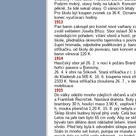
Podzim mokrý, otavy hnily na lukách. Koncem 
pěkně, že lidé sekali otavy. O vánocích létaly
Pro školu byl koupen zvonek za 36 K. Oznamo
konec vyučovací hodiny.
1913
Pan baron zakoupil pro kostel nové varhany z
zvolil velitelem Josefa Břízu. Sbor oslavil 30 l
následujícím pořadem: vítání sborů a hostí, p
škole, přednáška okresního tajemníka o povin
župní hromada, odpoledne poděkování p. baro
stříkačku, od školy do pivovaru, tam koncert
baron věnoval 120 K.
1914
Hasičský sbor jel 26. 2. v noci k požáru Bran
hořící pasece u Boroviny,
26. 4. k ohni na Štikově. Stará stříkačka z r.
do Kladerub za 505 K. 16. 6. koupena nová st
2333 K. Nová stříkačka zkoušena 26. 7., v de
mobilisace.
1915
Do války odešlo mnoho zdejších občanů a učit
a František Řezníček. Nastává drahota. Boty p
brambory 30 h, hovězí maso 3,90 K, vepřové 5
h, mouka pšeničná 1,20 K. 15. 8. prý nebyla 
Sklep školní budovy býval plný vody. Celá bu
Letos na jaře tam bylo 65 cm vody. Aby se skl
bývalo tam děláno dosti nákladné lešení, které
shnilo. Před lety byla k odvodnění sklepa po
Stálo to mnoho set korun, pumpa se musela o
rocích dala se ještě voda odstranit - za hodn