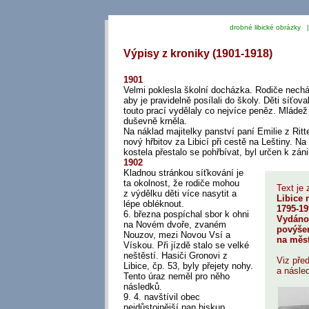
drobné libické obrázky 
Výpisy z kroniky (1901-1918)
1901
Velmi poklesla školní docházka. Rodiče nechá
aby je pravidelně posílali do školy. Děti síťova
touto prací vydělaly co nejvíce peněz. Mládež 
duševně krněla.
Na náklad majitelky panství paní Emilie z Ritt
nový hřbitov za Libicí při cestě na Leštiny. Na
kostela přestalo se pohřbívat, byl určen k záni
1902
Kladnou stránkou síťkování je
ta okolnost, že rodiče mohou
Text je
z výdělku děti více nasytit a
Libice
lépe obléknout.
1795-19
6. března pospíchal sbor k ohni
Vydáno 
na Novém dvoře, zvaném
povýšen
Nouzov, mezi Novou Vsí a
na měs
Vískou. Při jízdě stalo se velké
neštěstí. Hasiči Gronovi z
Viz pře
Libice, čp. 53, byly přejety nohy.
a násled
Tento úraz neměl pro něho
následků.
9. 4. navštívil obec
nejdůstojnější pan biskup