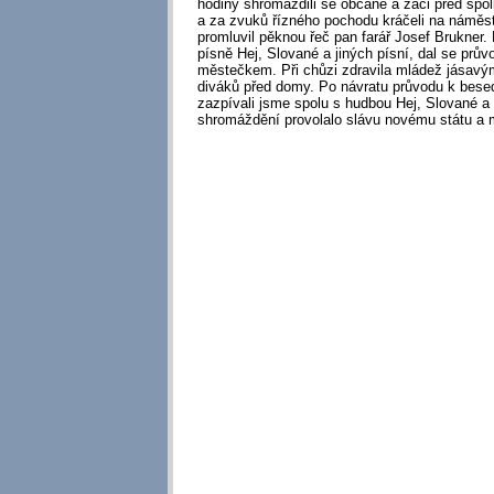
hodiny shromáždili se občané a žáci před spo
a za zvuků řízného pochodu kráčeli na náměstí
promluvil pěknou řeč pan farář Josef Brukner.
písně Hej, Slované a jiných písní, dal se prů
městečkem. Při chůzi zdravila mládež jásavý
diváků před domy. Po návratu průvodu k besed
zazpívali jsme spolu s hudbou Hej, Slované 
shromáždění provolalo slávu novému státu a 