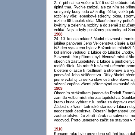
2. 7. přihnal se večer o 1/2 6 od Chotěboře ta
úplná tma. Rychle zmizel, ale za ním se přihna
se sypaly kusy ledu až 5 dkg těžké, velké jak 
rozbíjely vše: lepenkové střechy, okna, stromy
rozbito 68 tabulek skla. Mladé stromky potluč
květiny a zelenina rozbity a do země zatlučen
veliká. Nejvíc byly postiženy pozemky od Sa
1908
24. 10. konala mládež školní slavnost stromk
jubilea panování Jeho Veličenstva císaře a krá
týž den vysazeno bylo v Bažantnici mládeží šk
kol silnice vedoucí z Libice do Libické Lhotky
Slavnosti této přítomni byli členové místní šk
obecních zastupitelstev z Libice a přiškolený
rodičů dítek. Na místě k sázení určeném promlu
k dětem o lásce k rostlinám a stromoví a o vý
panování Jeho Veličenstva. Dítky školní před
písně vztahující se ku slavnosti stromkové a j
sázení zapěna všemi přítomnými rakouská ná
1909
Obecním strážníkem jmenován Rodolf Zborník.
zamítlo volbu místního zastupitelstva. Souhla
kterou bude vybírat c.k. pošta za dopravu oso
Žádost o zřízení četnické stanice v Libici neb
nedostatek četnictva. Okresní hejtmanství up
zastupitelstvo, že ztratí nárok na subvenci, ne
vodovod. Proto usneseno začít se stavbou v r
1910
Koncem roku bylo provedeno sčítání lidu a dal