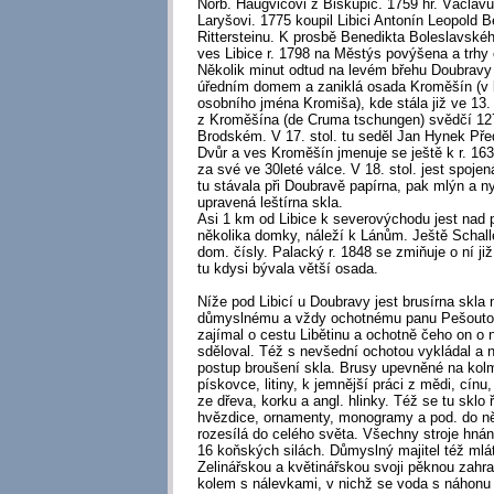
Norb. Haugvicovi z Biskupic. 1759 hr. Václav
Laryšovi. 1775 koupil Libici Antonín Leopold 
Rittersteinu. K prosbě Benedikta Boleslavského
ves Libice r. 1798 na Městýs povýšena a trhy
Několik minut odtud na levém břehu Doubravy 
úředním domem a zaniklá osada Kroměšín (v l
osobního jména Kromiša), kde stála již ve 13. 
z Kroměšína (de Cruma tschungen) svědčí 127
Brodském. V 17. stol. tu seděl Jan Hynek Pře
Dvůr a ves Kroměšín jmenuje se ještě k r. 163
za své ve 30leté válce. V 18. stol. jest spoje
tu stávala při Doubravě papírna, pak mlýn a ny
upravená leštírna skla.
Asi 1 km od Libice k severovýchodu jest nad
několika domky, náleží k Lánům. Ještě Schaller
dom. čísly. Palacký r. 1848 se zmiňuje o ní ji
tu kdysi bývala větší osada.
Níže pod Libicí u Doubravy jest brusírna skla n
důmyslnému a vždy ochotnému panu Pešoutovi
zajímal o cestu Libětinu a ochotně čeho on o n
sděloval. Též s nevšední ochotou vykládal a n
postup broušení skla. Brusy upevněné na kolm
pískovce, litiny, k jemnější práci z mědi, cínu
ze dřeva, korku a angl. hlinky. Též se tu sklo
hvězdice, ornamenty, monogramy a pod. do něj
rozesílá do celého světa. Všechny stroje hnán
16 koňských silách. Důmyslný majitel též mlátí
Zelinářskou a květinářskou svoji pěknou zah
kolem s nálevkami, v nichž se voda s náhonu 