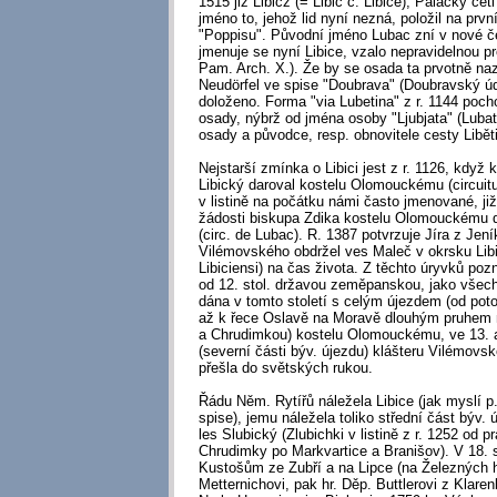
1515 již Libicz (= Libic č. Libice), Palacký čet
jméno to, jehož lid nyní nezná, položil na prv
"Poppisu". Původní jméno Lubac zní v nové če
jmenuje se nyní Libice, vzalo nepravidelnou p
Pam. Arch. X.). Že by se osada ta prvotně nazý
Neudörfel ve spise "Doubrava" (Doubravský úd
doloženo. Forma "via Lubetina" z r. 1144 poch
osady, nýbrž od jména osoby "Ljubjata" (Lubata
osady a původce, resp. obnovitele cesty Libětin
Nejstarší zmínka o Libici jest z r. 1126, když 
Libický daroval kostelu Olomouckému (circuitu
v listině na počátku námi často jmenované, již 
žádosti biskupa Zdika kostelu Olomouckému d
(circ. de Lubac). R. 1387 potvrzuje Jíra z Jen
Vilémovského obdržel ves Maleč v okrsku Libic
Libiciensi) na čas života. Z těchto úryvků poz
od 12. stol. državou zeměpanskou, jako všec
dána v tomto století s celým újezdem (od pot
až k řece Oslavě na Moravě dlouhým pruhem
a Chrudimkou) kostelu Olomouckému, ve 13. a 
(severní části býv. újezdu) klášteru Vilémovs
přešla do světských rukou.
Řádu Něm. Rytířů náležela Libice (jak myslí p.
spise), jemu náležela toliko střední část býv. ú
les Slubický (Zlubichki v listině z r. 1252 od
Chrudimky po Markvartice a Branišov). V 18. st
Kustošům ze Zubří a na Lipce (na Železných h.
Metternichovi, pak hr. Děp. Buttlerovi z Klar