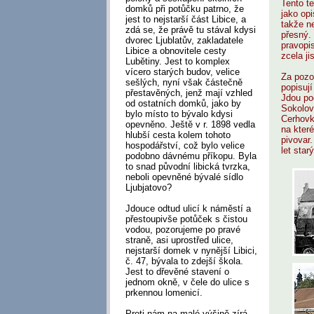
Tento te
domků při potůčku patrno, že
jako op
jest to nejstarší část Libice, a
takže n
zdá se, že právě tu stával kdysi
přesný.
dvorec Ljublatův, zakladatele
pravopi
Libice a obnovitele cesty
zcela ji
Lubětiny. Jest to komplex
vícero starých budov, velice
Za pozor
sešlých, nyní však částečně
popisují
přestavěných, jenž mají vzhled
Jdou po
od ostatních domků, jako by
Sokolov
bylo místo to bývalo kdysi
Cerhovk
opevněno. Ještě v r. 1898 vedla
na které
hlubší cesta kolem tohoto
pivovar.
hospodářství, což bylo velice
let starý
podobno dávnému příkopu. Byla
to snad původní libická tvrzka,
neboli opevněné bývalé sídlo
Ljubjatovo?
Jdouce odtud ulicí k náměstí a
přestoupivše potůček s čistou
vodou, pozorujeme po pravé
straně, asi uprostřed ulice,
nejstarší domek v nynější Libici,
č. 47, bývala to zdejší škola.
Jest to dřevěné stavení o
jednom okně, v čele do ulice s
prkennou lomenicí.
Proti nám na malé výšině zírá