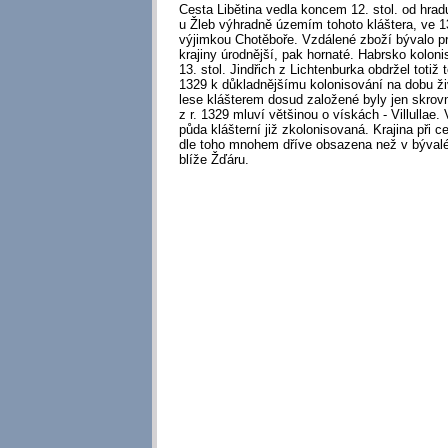
Cesta Libětina vedla koncem 12. stol. od hra
u Žleb výhradně územím tohoto kláštera, ve 13
výjimkou Chotěboře. Vzdálené zboží bývalo pr
krajiny úrodnější, pak hornaté. Habrsko kolonis
13. stol. Jindřich z Lichtenburka obdržel totiž t
1329 k důkladnějšímu kolonisování na dobu ž
lese klášterem dosud založené byly jen skrovn
z r. 1329 mluví většinou o vískách - Villullae. 
půda klášterní již zkolonisovaná. Krajina při c
dle toho mnohem dříve obsazena než v býv
blíže Žďáru.