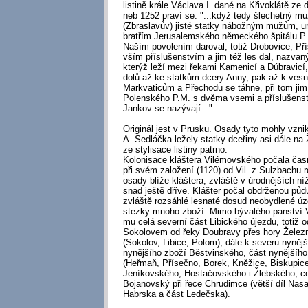
listině krále Václava I. dané na Křivoklátě ze
neb 1252 praví se: "...když tedy šlechetný mu
(Zbraslavův) jisté statky nábožným mužům, 
bratřím Jerusalemského německého špitálu P.M
Naším povolením daroval, totiž Drobovice, Pří
vším příslušenstvím a jim též les dal, nazvaný
kterýž leží mezi řekami Kamenicí a Dúbravicí,
dolů až ke statkům dcery Anny, pak až k vesn
Markvaticům a Přechodu se táhne, při tom jim
Polenského P.M. s dvěma vsemi a příslušenstv
Jankov se nazývají..."
Originál jest v Prusku. Osady tyto mohly vznik
A. Sedláčka ležely statky dceřiny asi dále na
ze stylisace listiny patrno.
Kolonisace kláštera Vilémovského počala časně
při svém založení (1120) od Vil. z Sulzbachu 
osady blíže kláštera, zvláště v úrodnějších n
snad ještě dříve. Klášter počal obdrženou půdu
zvláště rozsáhlé lesnaté dosud neobydlené úz
stezky mnoho zboží. Mimo bývalého panství 
mu celá severní část Libického újezdu, totiž 
Sokolovem od řeky Doubravy přes hory Želez
(Sokolov, Libice, Polom), dále k severu nyněj
nynějšího zboží Běstvinského, část nynějšíh
(Heřmaň, Přísečno, Borek, Kněžice, Biskupice
Jeníkovského, Hostačovského i Žlebského, ce
Bojanovský při řece Chrudimce (větší díl Nasa
Habrska a část Ledečska).