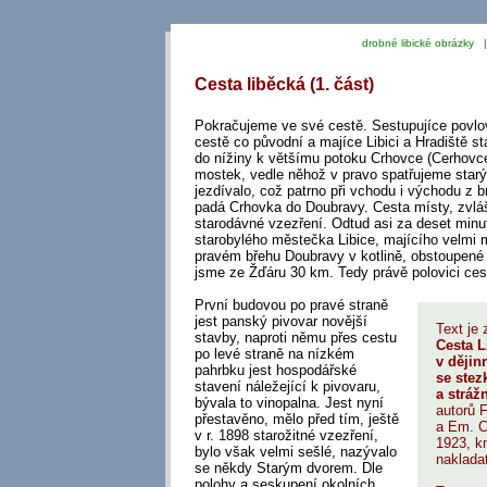
drobné libické obrázky 
Cesta liběcká (1. část)
Pokračujeme ve své cestě. Sestupujíce povlov
cestě co původní a majíce Libici a Hradiště st
do nížiny k většímu potoku Crhovce (Cerhovce
mostek, vedle něhož v pravo spatřujeme starý
jezdívalo, což patrno při vchodu i východu z b
padá Crhovka do Doubravy. Cesta místy, zvlá
starodávné vzezření. Odtud asi za deset min
starobylého městečka Libice, majícího velmi 
pravém břehu Doubravy v kotlině, obstoupené 
jsme ze Žďáru 30 km. Tedy právě polovici ces
První budovou po pravé straně
jest panský pivovar novější
Text je 
stavby, naproti němu přes cestu
Cesta L
po levé straně na nízkém
v ději
pahrbku jest hospodářské
se stez
stavení náležející k pivovaru,
a stráž
bývala to vinopalna. Jest nyní
autorů F
přestavěno, mělo před tím, ještě
a Em. C
v r. 1898 starožitné vzezření,
1923, k
bylo však velmi sešlé, nazývalo
naklada
se někdy Starým dvorem. Dle
polohy a seskupení okolních