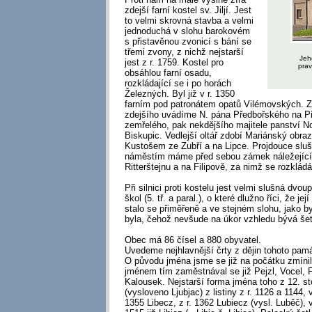
zdejší farní kostel sv. Jiljí. Jest
to velmi skrovná stavba a velmi
jednoduchá v slohu barokovém
s přistavěnou zvonicí s bání se
třemi zvony, z nichž nejstarší
Jeh
jest z r. 1759. Kostel pro
pra
obsáhlou farní osadu,
rozkládající se i po horách
Železných. Byl již v r. 1350
farním pod patronátem opatů Vilémovských. Z
zdejšího uvádíme N. pána Předbořského na Pře
zemřelého, pak nekdějšího majitele panství N
Biskupic. Vedlejší oltář zdobí Mariánský obraz
Kustošem ze Zubří a na Lipce. Projdouce slu
náměstím máme před sebou zámek náležející
Ritterštejnu a na Filipově, za nimž se rozkládá
Při silnici proti kostelu jest velmi slušná dv
škol (5. tř. a paral.), o které dlužno říci, že je
stalo se přiměřeně a ve stejném slohu, jako b
byla, čehož nevšude na úkor vzhledu bývá šet
Obec má 86 čísel a 880 obyvatel.
Uvedeme nejhlavnější črty z dějin tohoto pa
O původu jména jsme se již na počátku zmíni
jménem tím zaměstnával se již Pejzl, Vocel, F.
Kalousek. Nejstarší forma jména toho z 12. sto
(vysloveno Ljubjac) z listiny z r. 1126 a 1144, 
1355 Libecz, z r. 1362 Lubiecz (vysl. Luběč),