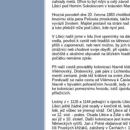
zahrady metá. Dříve tu byl mlýn a celý závod
Libicí pod Horním Sokolovcem v krásném Mar
Hrozná povodeň dne 20. června 1883 chotěboř
brusírnu skla pana Pešouta ztroskotala, takže
vyvázli životem. Majitel postavil na stráni nad
a tuto přeložil níže pod Libici, kde nyní jest.
V Libici našli jsme v lidu živé upomínky na dá
vedla, pověsti k cestě neb hradišti se táhnouc
přišli v zapomenutí, neb není možno, by jich t
strážníci neb chodové svoje obydlí, při vpádu 
útočiště s okolními obyvateli na blízkém hradiš
počátku nemáme zpráv.
Při naší cestě prováděly kolonizaci hlavně klá
Vilémovský, Drobovický, pak páni z Lichtenb
menší zemané, jinde též králové na svém zbož
Poněvadž se naše cesta od Vilémova k Čáslavi
hlavně v bývalém pohraničním hvozdě, tedy zv
ke kolonizaci pomeznímu hvozdu, totiž újezdu
příležících.
Listiny z r. 1126 a 1144 jednající o újezdu Li
Libici ještě žádné jiné osady v končině té, led
lidé, jež vůbec se jmenují stráž. Od Libice až 
ve 12. stol. - prales. Osada Libice a Žďár s 
asi již v 10. století. Další kolonizace jest ko
Německých rytířů. Jan z Polné obdaroval též 
čili Pruských křižáků, založený v Čechách r. 